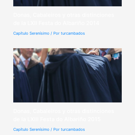
Donas, Cabaleiros y otras distinciones
de la LXII Festa do Albariño 2014
Capítulo Serenísimo
/ Por
turcambados
Donas, Cabaleiros y otras distinciones
de la LXIII Festa do Albariño 2015
Capítulo Serenísimo
/ Por
turcambados