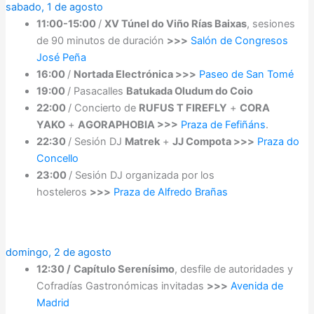
sabado, 1 de agosto
11:00-15:00
/
XV Túnel do Viño Rías Baixas
, sesiones
de 90 minutos de duración
>>>
Salón de Congresos
José Peña
16:00
/
Nortada Electrónica >>>
Paseo de San Tomé
19:00
/ Pasacalles
Batukada Oludum do Coio
22:00
/ Concierto de
RUFUS T FIREFLY
+
CORA
YAKO
+
AGORAPHOBIA >>>
Praza de Fefiñáns
.
22:30
/ Sesión DJ
Matrek
+
JJ Compota >>>
Praza do
Concello
23:00
/ Sesión DJ organizada por los
hosteleros
>>>
Praza de Alfredo Brañas
domingo, 2 de agosto
12:30 /
Capítulo Serenísimo
, desfile de autoridades y
Cofradías Gastronómicas invitadas
>>>
Avenida de
Madrid