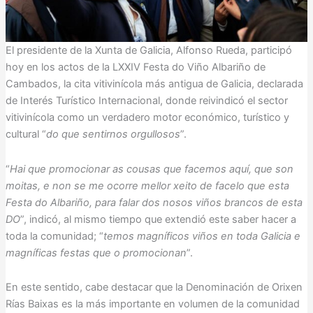
El presidente de la Xunta de Galicia, Alfonso Rueda, participó
hoy en los actos de la LXXIV Festa do Viño Albariño de
Cambados, la cita vitivinícola más antigua de Galicia, declarada
de Interés Turístico Internacional, donde reivindicó el sector
vitivinícola como un verdadero motor económico, turístico y
cultural “
do que sentirnos orgullosos
”.
“
Hai que promocionar as cousas que facemos aquí, que son
moitas, e non se me ocorre mellor xeito de facelo que esta
Festa do Albariño, para falar dos nosos viños brancos de esta
DO
”, indicó, al mismo tiempo que extendió este saber hacer a
toda la comunidad; “
temos magníficos viños en toda Galicia e
magníficas festas que o promocionan
”.
En este sentido, cabe destacar que la Denominación de Orixen
Rías Baixas es la más importante en volumen de la comunidad