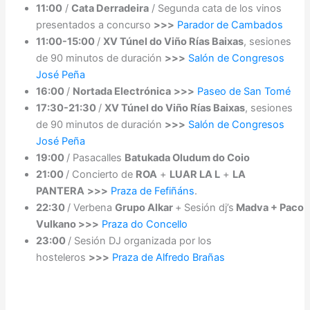
11:00
/
Cata Derradeira
/ Segunda cata de los vinos
presentados a concurso
>>>
Parador de Cambados
11:00-15:00
/
XV Túnel do Viño Rías Baixas
, sesiones
de 90 minutos de duración
>>>
Salón de Congresos
José Peña
16:00
/
Nortada Electrónica
>>>
Paseo de San Tomé
17:30-21:30
/
XV Túnel do Viño Rías Baixas
, sesiones
de 90 minutos de duración
>>>
Salón de Congresos
José Peña
19:00
/ Pasacalles
Batukada Oludum do Coio
21:00
/ Concierto de
ROA
+
LUAR LA L
+
LA
PANTERA
>>>
Praza de Fefiñáns
.
22:30
/ Verbena
Grupo Alkar
+
Sesión dj’s
Madva + Paco
Vulkano >>>
Praza do Concello
23:00
/ Sesión DJ organizada por los
hosteleros
>>>
Praza de Alfredo Brañas