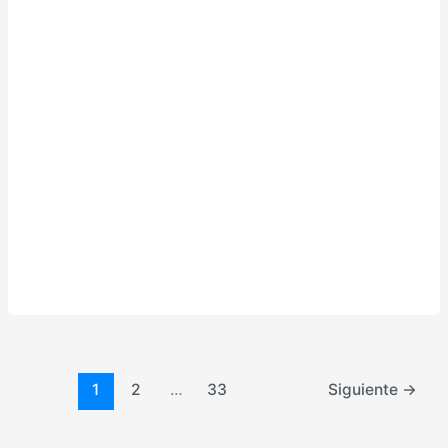
1
2
…
33
Siguiente
→