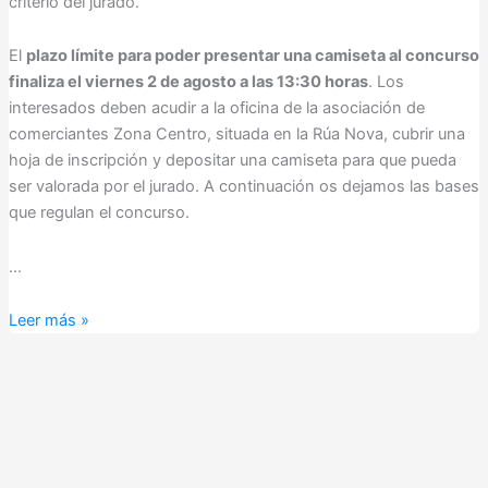
criterio del jurado.
El
plazo límite para poder presentar una camiseta al concurso
finaliza el viernes 2 de agosto a las 13:30 horas
. Los
interesados deben acudir a la oficina de la asociación de
comerciantes Zona Centro, situada en la Rúa Nova, cubrir una
hoja de inscripción y depositar una camiseta para que pueda
ser valorada por el jurado. A continuación os dejamos las bases
que regulan el concurso.
…
Bases
Leer más »
del
Concurso
de
Camisetas
de
la