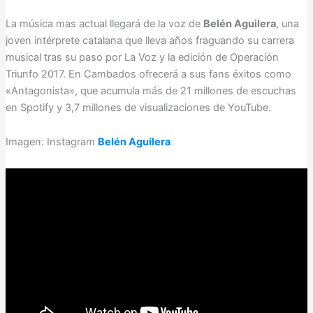
La música mas actual llegará de la voz de
Belén Aguilera
, una
joven intérprete catalana que lleva años fraguando su carrera
musical tras su paso por La Voz y la edición de Operación
Triunfo 2017. En Cambados ofrecerá a sus fans éxitos como
«Antagonista», que acumula más de 21 millones de escuchas
en Spotify y 3,7 millones de visualizaciones de YouTube.
Imagen: Instagram
Belén Aguilera