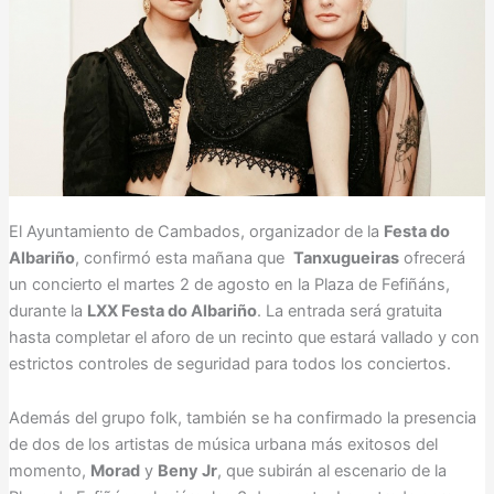
El Ayuntamiento de Cambados, organizador de la
Festa do
Albariño
, confirmó esta mañana que
Tanxugueiras
ofrecerá
un concierto el martes 2 de agosto en la Plaza de Fefiñáns,
durante la
LXX Festa do Albariño
. La entrada será gratuita
hasta completar el aforo de un recinto que estará vallado y con
estrictos controles de seguridad para todos los conciertos.
Además del grupo folk, también se ha confirmado la presencia
de dos de los artistas de música urbana más exitosos del
momento,
Morad
y
Beny Jr
, que subirán al escenario de la