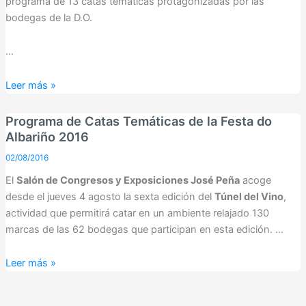
programa de 13 catas temáticas protagonizadas por las
bodegas de la D.O.
…
Programa
Leer más »
del
Túnel
Programa de Catas Temáticas de la Festa do
del
Albariño 2016
Vino
02/08/2016
de
El
Salón de Congresos y Exposiciones José Peña
acoge
la
desde el jueves 4 agosto la sexta edición del
Túnel del Vino
,
LXV
actividad que permitirá catar en un ambiente relajado 130
Festa
marcas de las 62 bodegas que participan en esta edición. …
do
Albariño
Programa
Leer más »
2017
de
Catas