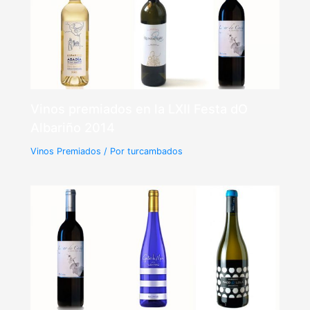
Vinos premiados en la LXII Festa dO
Albariño 2014
Vinos Premiados
/ Por
turcambados