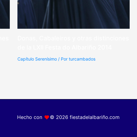
ones
Donas, Cabaleiros y otras distinciones
de la LXII Festa do Albariño 2014
Capítulo Serenísimo
/ Por
turcambados
Hecho con
© 2026 fiestadelalbariño.com