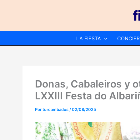
Ir
al
contenido
LA FIESTA
CONCIER
Donas, Cabaleiros y ot
LXXIII Festa do Albar
Por
turcambados
/
02/08/2025