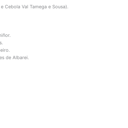
o e Cebola Val Tamega e Sousa).
iñor.
s.
eiro.
s de Albarei.