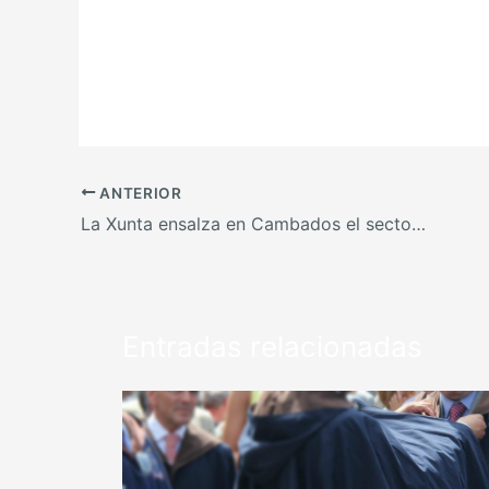
ANTERIOR
La Xunta ensalza en Cambados el sector vitivinícola como motor de empleo en el rural
Entradas relacionadas