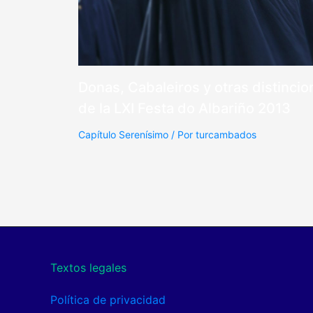
Donas, Cabaleiros y otras distinci
de la LXI Festa do Albariño 2013
Capítulo Serenísimo
/ Por
turcambados
Textos legales
Política de privacidad