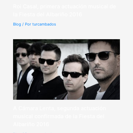
Roi Casal, primera actuación musical de
la Fiesta del Albariño 2016
Blog
/ Por
turcambados
A Cámara Lenta, segunda actuación
musical confirmada de la Fiesta del
Albariño 2016