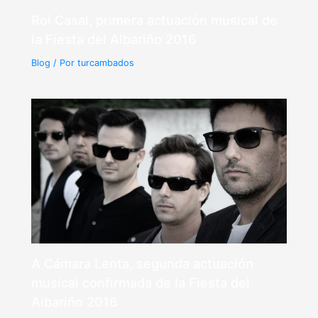
Roi Casal, primera actuación musical de
la Fiesta del Albariño 2016
Blog
/ Por
turcambados
A Cámara Lenta, segunda actuación
musical confirmada de la Fiesta del
Albariño 2016