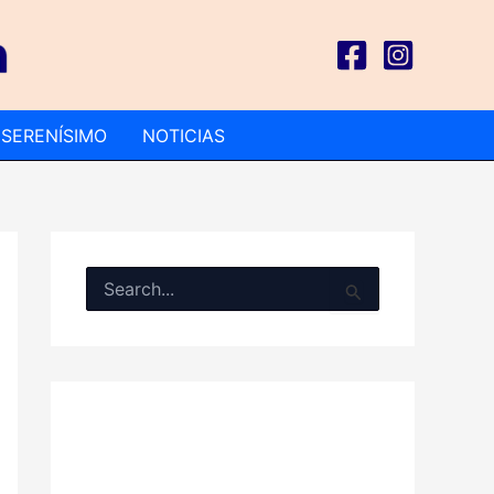
 SERENÍSIMO
NOTICIAS
B
u
s
c
a
r
p
o
r
: