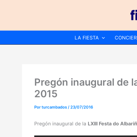
Ir
al
contenido
LA FIESTA
CONCIER
Pregón inaugural de la
2015
Por
turcambados
/
23/07/2016
Pregón inaugural de la
LXIII Festa do Albari