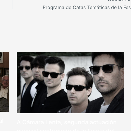
Prog
al
A Cámara Lenta, segunda actuación
musical confirmada de la Fiesta del