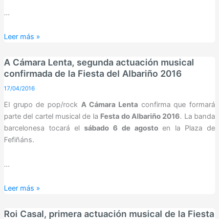
…
Cambados
Leer más »
trabaja
para
A Cámara Lenta, segunda actuación musical
que
confirmada de la Fiesta del Albariño 2016
la
17/04/2016
Fiesta
El grupo de pop/rock
A Cámara Lenta
confirma que formará
del
parte del cartel musical de la
Festa do Albariño 2016
. La banda
Albariño
barcelonesa tocará el
sábado 6 de agosto
en la Plaza de
sea
Fefiñáns.
declarada
de
…
Interés
Turístico
A
Leer más »
Internacional
Cámara
Lenta,
Roi Casal, primera actuación musical de la Fiesta