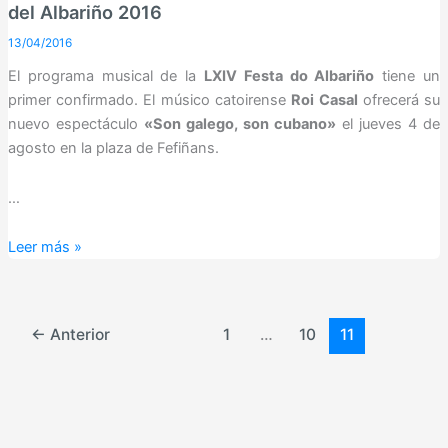
segunda
del Albariño 2016
actuación
13/04/2016
musical
El programa musical de la
LXIV Festa do Albariño
tiene un
confirmada
primer confirmado. El músico catoirense
Roi Casal
ofrecerá su
de
nuevo espectáculo
«Son galego, son cubano»
el jueves 4 de
la
agosto en la plaza de Fefiñans.
Fiesta
del
…
Albariño
2016
Roi
Leer más »
Casal,
primera
actuación
←
Anterior
1
…
10
11
musical
de
la
Fiesta
del