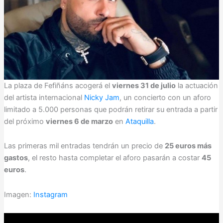
La plaza de Fefiñáns acogerá el
viernes 31 de julio
la actuación
del artista internacional
Nicky Jam
, un concierto con un aforo
limitado a 5.000 personas que podrán retirar su entrada a partir
del próximo
viernes 6 de marzo
en
Ataquilla
.
Las primeras mil entradas tendrán un precio de
25 euros más
gastos
, el resto hasta completar el aforo pasarán a costar
45
euros
.
Imagen:
Instagram