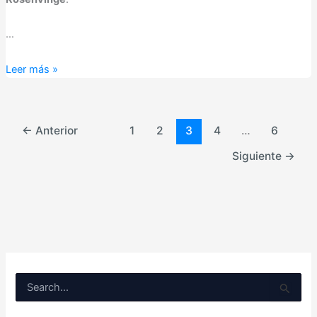
…
Javiera
Leer más »
Mena,
la
cantante
←
Anterior
1
2
3
4
…
6
chilena
que
Siguiente
→
pisará
por
primera
vez
el
escenario
de
B
Fefiñáns
u
s