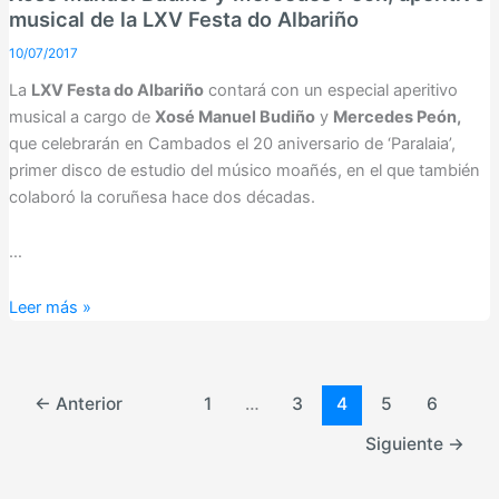
el
musical de la LXV Festa do Albariño
encargado
10/07/2017
de
La
LXV Festa do Albariño
contará con un especial aperitivo
inaugurar
musical a cargo de
Xosé Manuel Budiño
y
Mercedes Peón,
los
que celebrarán en Cambados el 20 aniversario de ‘Paralaia’,
conciertos
primer disco de estudio del músico moañés, en el que también
de
colaboró la coruñesa hace dos décadas.
la
Festa
…
do
Albariño
Xosé
Leer más »
2018
Manuel
Budiño
y
←
Anterior
1
…
3
4
5
6
Mercedes
Peón,
Siguiente
→
aperitivo
musical