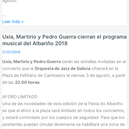
agosto.
…
Luz
Leer más »
Casal
y
Uxía, Martirio y Pedro Guerra cierran el programa
Christina
musical del Albariño 2018
Rosenvinge
21/07/2018
actuarán
Uxía, Martirio y Pedro Guerra
serán las estrellas invitadas en el
en
concierto que la
Orquesta de Jazz de Galicia
ofrecerá en la
la
Plaza de Fefiñáns de Cambados el viernes 3 de agosto, a partir
LXVII
de las
22.00 horas
.
Festa
do
AFORO LIMITADO
Albariño
Una de las novedades de esta edición de la Festa do Albariño
es que el aforo a la plaza será limitado en todos los conciertos,
y estará controlado por los cuerpos de seguridad. Para que los
asistentes puedan circular libremente se habilitará una zona de