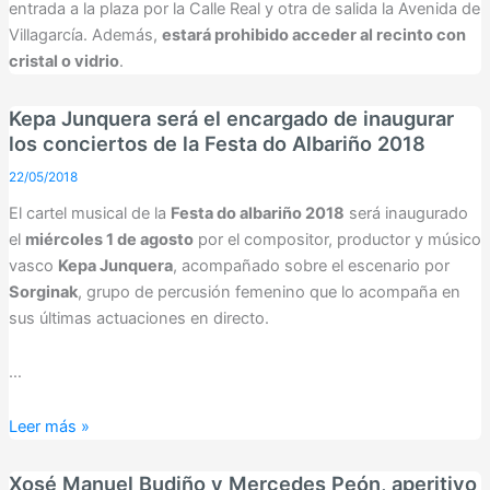
entrada a la plaza por la Calle Real y otra de salida la Avenida de
Villagarcía. Además,
estará prohibido acceder al recinto con
cristal o vidrio
.
Kepa Junquera será el encargado de inaugurar
los conciertos de la Festa do Albariño 2018
22/05/2018
El cartel musical de la
Festa do albariño 2018
será inaugurado
el
miércoles 1 de agosto
por el compositor, productor y músico
vasco
Kepa Junquera
, acompañado sobre el escenario por
Sorginak
, grupo de percusión femenino que lo acompaña en
sus últimas actuaciones en directo.
…
Kepa
Leer más »
Junquera
será
Xosé Manuel Budiño y Mercedes Peón, aperitivo