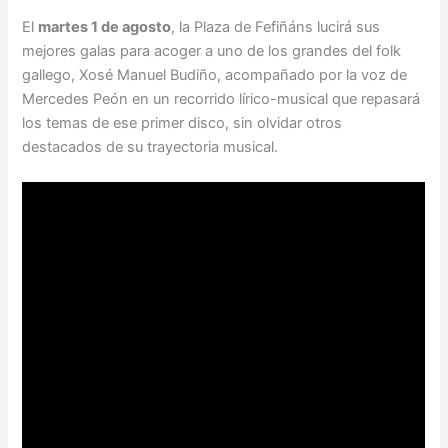
El
martes 1 de agosto
, la Plaza de Fefiñáns lucirá sus
mejores galas para acoger a uno de los grandes del folk
gallego, Xosé Manuel Budiño, acompañado por la voz de
Mercedes Peón en un recorrido lírico-musical que repasará
los temas de ese primer disco, sin olvidar otros
destacados de su trayectoria musical.