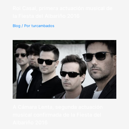
Roi Casal, primera actuación musical de
la Fiesta del Albariño 2016
Blog
/ Por
turcambados
A Cámara Lenta, segunda actuación
musical confirmada de la Fiesta del
Albariño 2016