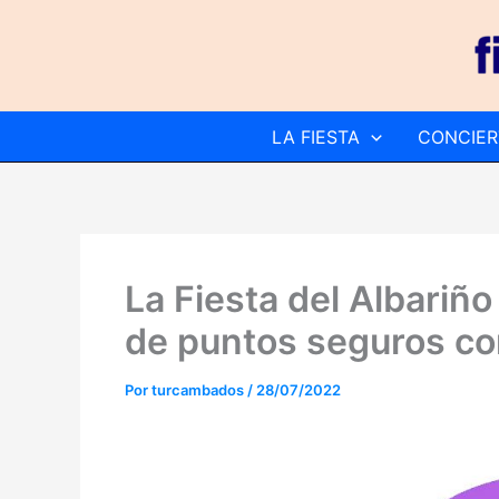
Ir
al
contenido
LA FIESTA
CONCIER
La Fiesta del Albariñ
de puntos seguros con
Por
turcambados
/
28/07/2022