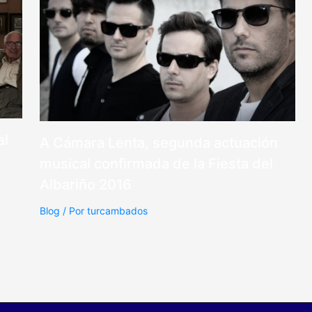
al
A Cámara Lenta, segunda actuación
musical confirmada de la Fiesta del
Albariño 2016
Blog
/ Por
turcambados