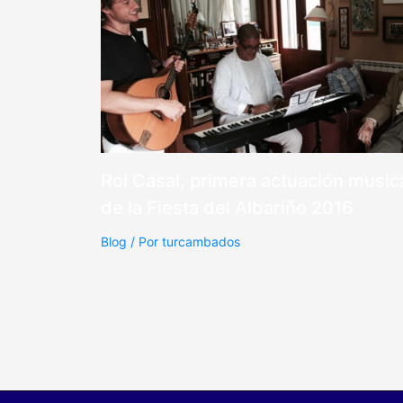
Roi Casal, primera actuación music
de la Fiesta del Albariño 2016
Blog
/ Por
turcambados