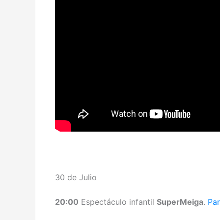
30 de Julio
20:00
Espectáculo infantil
SuperMeiga
.
Pa