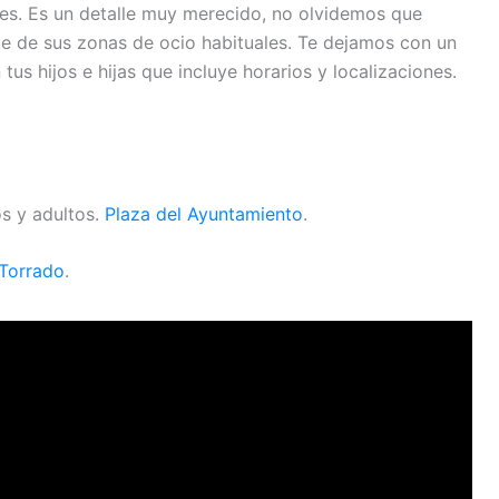
es. Es un detalle muy merecido, no olvidemos que
ute de sus zonas de ocio habituales. Te dejamos con un
us hijos e hijas que incluye horarios y localizaciones.
s y adultos.
Plaza del Ayuntamiento
.
Torrado
.