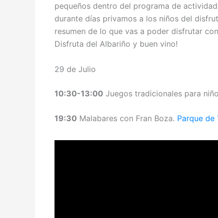
pequeños dentro del programa de actividad
durante días privamos a los niños del disfr
resumen de lo que vas a poder disfrutar con t
Disfruta del Albariño y buen vino!
29 de Julio
10:30-13:00
Juegos tradicionales para niño
19:30
Malabares con Fran Boza.
Parque de 