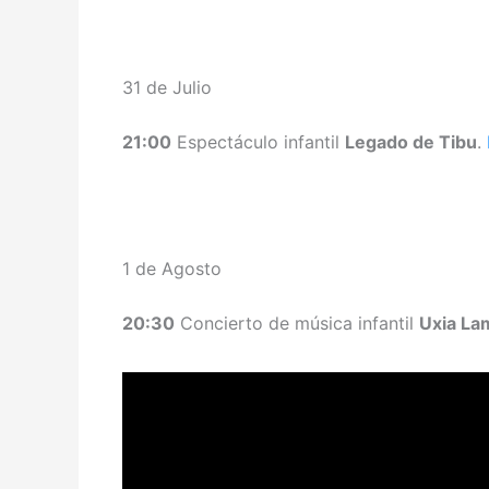
31 de Julio
21:00
Espectáculo infantil
Legado de Tibu
.
1 de Agosto
20:30
Concierto de música infantil
Uxia La