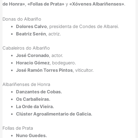
de Honra»
,
«Follas de Prata»
y
«Xóvenes Albariñenses»
.
Albariño
2017
Donas do Albariño
Dolores Calvo
, presidenta de Condes de Albarei.
Beatriz Serén
, actriz.
Cabaleiros do Albariño
José Coronado
, actor.
Horacio Gómez
, bodeguero.
José Ramón Torres Pintos
, viticultor.
Albariñenses de Honra
Danzantes de Cobas.
Os Carballeiras.
La Orde da Vieira.
Clúster Agroalimentario de Galicia.
Follas de Prata
Nuno Guedes.