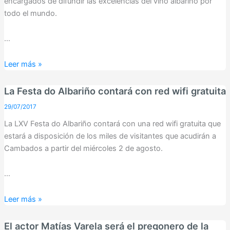
encargados de difundir las excelencias del vino albariño por
todo el mundo.
…
El
Leer más »
actor
José
La Festa do Albariño contará con red wifi gratuita
Coronado
29/07/2017
será
La LXV Festa do Albariño contará con una red wifi gratuita que
investido
estará a disposición de los miles de visitantes que acudirán a
cabaleiro
Cambados a partir del miércoles 2 de agosto.
do
Albariño
…
La
Leer más »
Festa
do
El actor Matías Varela será el pregonero de la