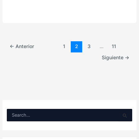
←
Anterior
1
2
3
…
11
Siguiente
→
B
u
s
c
a