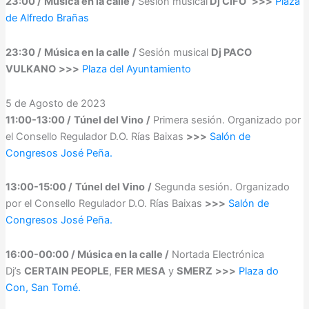
23:00 /
Música en la calle /
Sesión musical
Dj CIFO
>>>
Plaza
de Alfredo Brañas
23:30 /
Música en la calle
/
Sesión musical
Dj PACO
VULKANO
>>>
Plaza del Ayuntamiento
5 de Agosto de 2023
11:00-13:00 /
Túnel del Vino
/
Primera sesión. Organizado por
el Consello Regulador D.O. Rías Baixas
>>>
Salón de
Congresos José Peña.
13:00-15:00 /
Túnel del Vino
/
Segunda sesión. Organizado
por el Consello Regulador D.O. Rías Baixas
>>>
Salón de
Congresos José Peña.
16:00-00:00 / Música en la calle /
Nortada Electrónica
Dj’s
CERTAIN PEOPLE
,
FER MESA
y
SMERZ
>>>
Plaza do
Con, San Tomé.