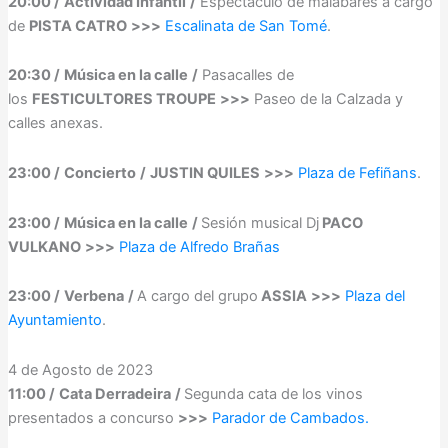
20:00 /
Actividad Infantil
/
Espectáculo de malabares a cargo
de
PISTA CATRO
>>>
Escalinata de San Tomé
.
20:30 /
Música en la calle
/
Pasacalles de
los
FESTICULTORES TROUPE
>>>
Paseo de la Calzada y
calles anexas.
23:00 /
Concierto
/
JUSTIN QUILES
>>>
Plaza de Fefiñans
.
23:00 /
Música en la calle
/
Sesión musical Dj
PACO
VULKANO
>>>
Plaza de Alfredo Brañas
23:00 /
Verbena
/
A cargo del grupo
ASSIA
>>>
Plaza del
Ayuntamiento
.
4 de Agosto de 2023
11:00 /
Cata Derradeira
/
Segunda cata de los vinos
presentados a concurso
>>>
Parador de Cambados.