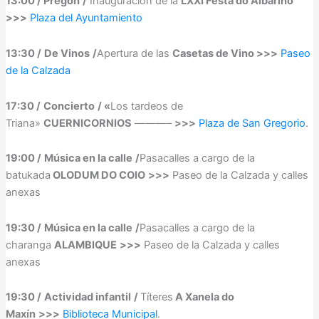
13:00 / Pregón
/
Inauguración de la
LXXI Festa do Albariño
>>>
Plaza del Ayuntamiento
13:30 /
De Vinos
/
Apertura de las
Casetas de Vino >>>
Paseo
de la Calzada
17:30 /
Concierto
/ «
Los tardeos de
Triana»
CUERNICORNIOS
———–
>>>
Plaza de San Gregorio
.
19:00 /
Música en la calle
/
Pasacalles a cargo de la
batukada
OLODUM DO COIO
>>>
Paseo de la Calzada y calles
anexas
19:30 /
Música en la calle
/
Pasacalles a cargo de la
charanga
ALAMBIQUE
>>>
Paseo de la Calzada y calles
anexas
19:30 /
Actividad infantil
/
Títeres
A Xanela do
Maxín
>>>
Biblioteca Municipal
.