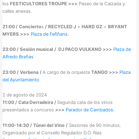
los
FESTICULTORES TROUPE
>>>
Paseo de la Calzada y
calles anexas.
21:00 /
Concierto
s
/
RECYCLED J
+
HARD GZ
+
BRYANT
MYERS
>>>
Plaza de Fefiñans
.
23:00 /
Sesión musical
/
DJ PACO VULKANO
>>>
Plaza de
Alfredo Brañas
23:00 /
Verbena
/
A cargo de la orquesta
TANGO
>>>
Plaza
del Ayuntamiento
.
2 de agosto de 2024
11:00 /
Cata Derradeira
/
Segunda cata de los vinos
presentados a concurso
>>>
Parador de Cambados.
11:00-14:30 /
Túnel del Vino
/
Sesiones de 90 minutos.
Organizado por el Consello Regulador D.O. Rías