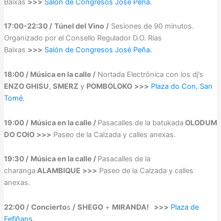
Baixas
>>>
Salón de Congresos José Peña.
17:00-22:30 /
Túnel del Vino
/
Sesiones de 90 minutos.
Organizado por el Consello Regulador D.O. Rías
Baixas
>>>
Salón de Congresos José Peña.
18:00 / Música en la calle /
Nortada Electrónica con los dj’s
ENZO GHISU
,
SMERZ
y
POMBOLOKO
>>>
Plaza do Con, San
Tomé.
19:00 /
Música en la calle /
Pasacalles de la batukada
OLODUM
DO COIO
>>>
Paseo de la Calzada y calles anexas.
19:30 /
Música en la calle /
Pasacalles de la
charanga
ALAMBIQUE
>>>
Paseo de la Calzada y calles
anexas.
22:00 /
Concierto
s
/
SHEGO
+
MIRANDA!
>>>
Plaza de
Fefiñans
.