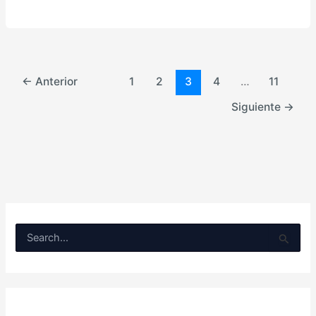
←
Anterior
1
2
3
4
…
11
Siguiente
→
B
u
s
c
a
r
p