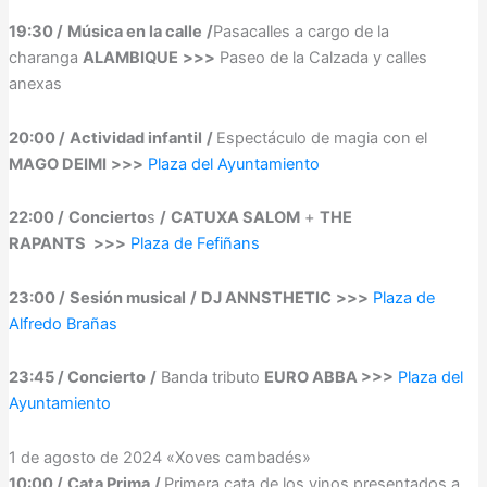
19:30 /
Música en la calle
/
Pasacalles a cargo de la
charanga
ALAMBIQUE
>>>
Paseo de la Calzada y calles
anexas
20:00 /
Actividad infantil
/
Espectáculo de magia con el
MAGO DEIMI
>>>
Plaza del Ayuntamiento
22:00 /
Concierto
s
/
CATUXA SALOM
+
THE
RAPANTS
>>>
Plaza de Fefiñans
23:00 /
Sesión musical
/
DJ ANNSTHETIC
>>>
Plaza de
Alfredo Brañas
23:45 / Concierto
/
Banda tributo
EURO ABBA >>>
Plaza del
Ayuntamiento
1 de agosto de 2024 «Xoves cambadés»
10:00 /
Cata Prima
/
Primera cata de los vinos presentados a