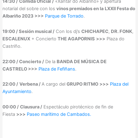
14:30 /
Comida Oficial
/
«Xantar do Albariño» y apertura
notarial del sobre con los
vinos premiados en la
LXXII Festa do
Albariño 2023 >>>
Parque de Torrado
.
19:00 / Sesión musical /
Con los dj’s
CHICHAPEC
,
DR. FONK
,
ESCALENUX
+ Concierto
THE AGAPORNIS
>>>
Plaza do
Castriño.
22:00 / Concierto /
De la
BANDA DE MÚSICA DE
CASTRELO >>>
Plaza de Fefiñans
.
22:00 /
Verbena /
A cargo del
GRUPO RITMO
>>>
Plaza del
Ayuntamiento
.
00:00 /
Clausura /
Espectáculo pirotécnico de fin de
Fiesta
>>>
Paseo marítimo de Cambados.